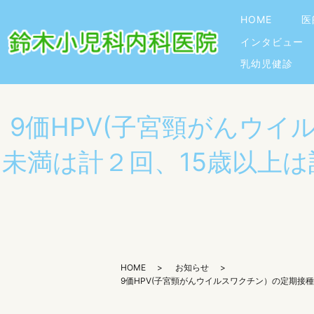
HOME
医
インタビュー
乳幼児健診
9価HPV(子宮頸がんウ
未満は計２回、15歳以上
HOME
お知らせ
9価HPV(子宮頸がんウイルスワクチン）の定期接