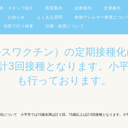
師・スタッフ紹介
医院案内
診療案内
交通案内
お知らせ
よくある質問
食物アレルギー検査につい
当院で行う検査
治療・処置について
イルスワクチン）の定期接種化
は計3回接種となります。小
も行っております。
種化について 小平市では15歳未満は計２回、15歳以上は計3回接種となります。