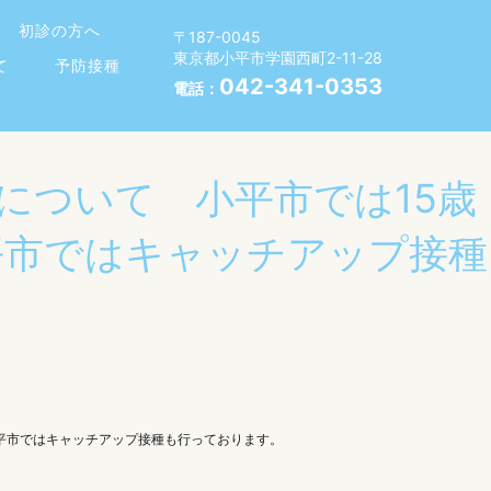
初診の方へ
〒187-0045
東京都小平市学園西町2-11-28
て
予防接種
042-341-0353
電話：
について 小平市では15歳
平市ではキャッチアップ接種
小平市ではキャッチアップ接種も行っております。